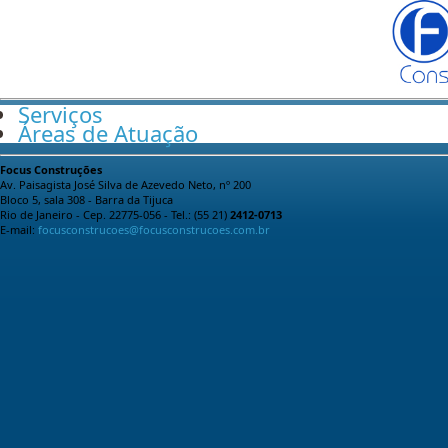
Serviços
Áreas de Atuação
Focus Construções
Av. Paisagista José Silva de Azevedo Neto, nº 200
Bloco 5, sala 308 - Barra da Tijuca
Rio de Janeiro - Cep. 22775-056 - Tel.: (55 21)
2412-0713
E-mail:
focusconstrucoes@focusconstrucoes.com.br