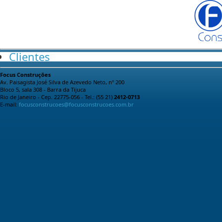
Clientes
Focus Construções
Av. Paisagista José Silva de Azevedo Neto, nº 200
Bloco 5, sala 308 - Barra da Tijuca
Rio de Janeiro - Cep. 22775-056 - Tel.: (55 21)
2412-0713
E-mail:
focusconstrucoes@focusconstrucoes.com.br