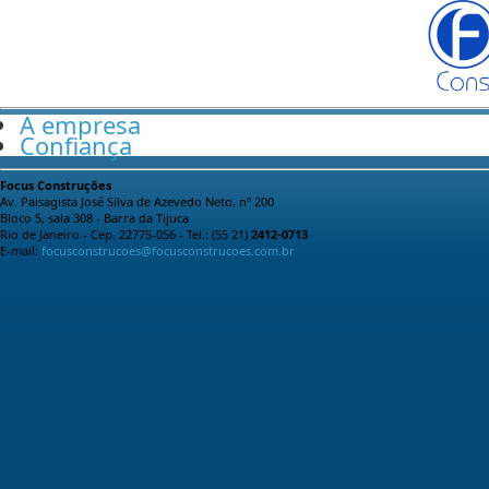
A empresa
Confiança
Focus Construções
Av. Paisagista José Silva de Azevedo Neto, nº 200
Bloco 5, sala 308 - Barra da Tijuca
Rio de Janeiro - Cep. 22775-056 - Tel.: (55 21)
2412-0713
E-mail:
focusconstrucoes@focusconstrucoes.com.br