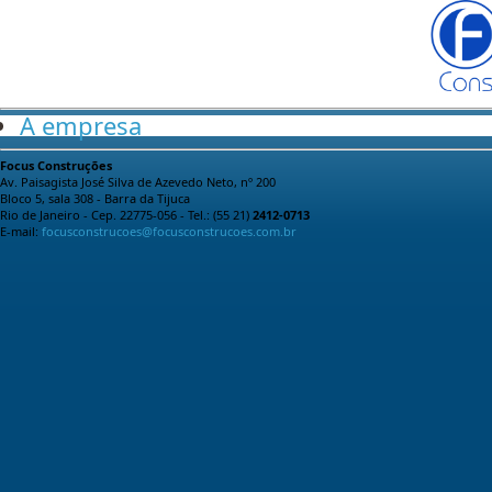
A empresa
Focus Construções
Av. Paisagista José Silva de Azevedo Neto, nº 200
Bloco 5, sala 308 - Barra da Tijuca
Rio de Janeiro - Cep. 22775-056 - Tel.: (55 21)
2412-0713
E-mail:
focusconstrucoes@focusconstrucoes.com.br